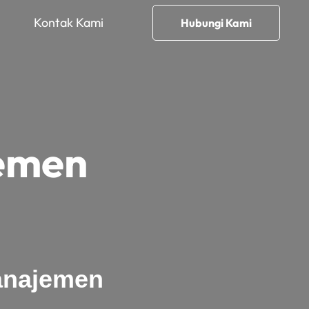
Kontak Kami
Hubungi Kami
emen
anajemen