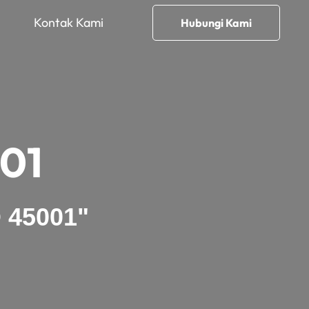
Kontak Kami
Hubungi Kami
01
O 45001"