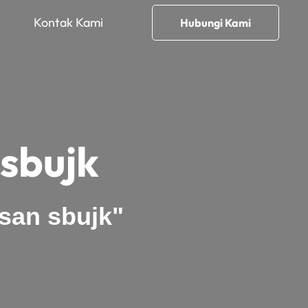
Kontak Kami
Hubungi Kami
sbujk
san sbujk"