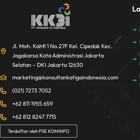
L
Jl. Moh. Kahfi 1 No.27F Kel. Cipedak Kec.
Jagakarsa Kota Administrasi Jakarta
Selatan – DKI Jakarta 12630
marketing@konsultankatigaindonesia.com
(021) 7273 7052
+62 811 1955 659
+62 812 8247 7715
Terdaftar oleh PSE KOMINFO