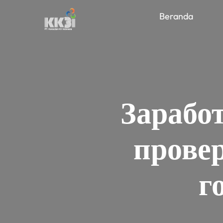
Beranda
Зарабо
провер
г