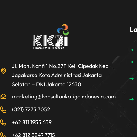
L
Jl. Moh. Kahfi 1 No.27F Kel. Cipedak Kec.
Jagakarsa Kota Administrasi Jakarta
Selatan – DKI Jakarta 12630
marketing@konsultankatigaindonesia.com
(021) 7273 7052
+62 811 1955 659
+62 812 8247 7715