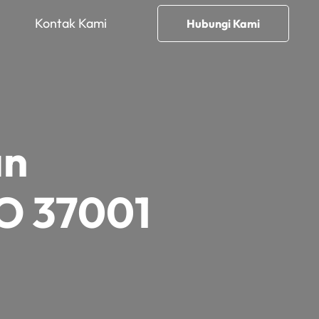
Kontak Kami
Hubungi Kami
an
SO 37001