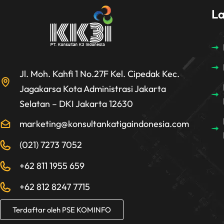
L
Jl. Moh. Kahfi 1 No.27F Kel. Cipedak Kec.
Jagakarsa Kota Administrasi Jakarta
Selatan – DKI Jakarta 12630
marketing@konsultankatigaindonesia.com
(021) 7273 7052
+62 811 1955 659
+62 812 8247 7715
Terdaftar oleh PSE KOMINFO