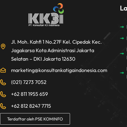
L
Jl. Moh. Kahfi 1 No.27F Kel. Cipedak Kec.
Jagakarsa Kota Administrasi Jakarta
Selatan – DKI Jakarta 12630
marketing@konsultankatigaindonesia.com
(021) 7273 7052
+62 811 1955 659
+62 812 8247 7715
Terdaftar oleh PSE KOMINFO