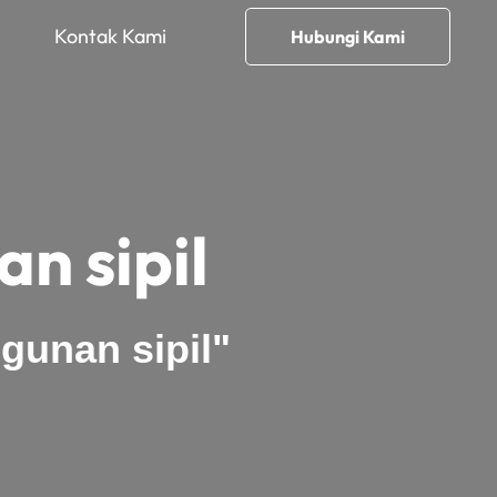
Kontak Kami
Hubungi Kami
n sipil
gunan sipil"