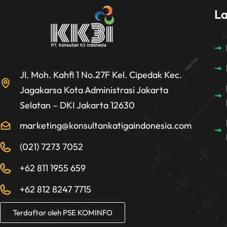
L
Jl. Moh. Kahfi 1 No.27F Kel. Cipedak Kec.
Jagakarsa Kota Administrasi Jakarta
Selatan – DKI Jakarta 12630
marketing@konsultankatigaindonesia.com
(021) 7273 7052
+62 811 1955 659
+62 812 8247 7715
Terdaftar oleh PSE KOMINFO