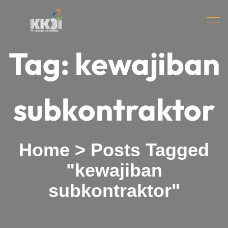
Tag:
kewajiban
subkontraktor
Home
>
Posts Tagged
"kewajiban
subkontraktor"