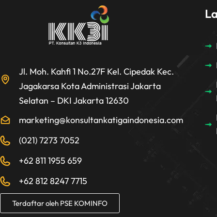
L
Jl. Moh. Kahfi 1 No.27F Kel. Cipedak Kec.
Jagakarsa Kota Administrasi Jakarta
Selatan – DKI Jakarta 12630
marketing@konsultankatigaindonesia.com
(021) 7273 7052
+62 811 1955 659
+62 812 8247 7715
Terdaftar oleh PSE KOMINFO