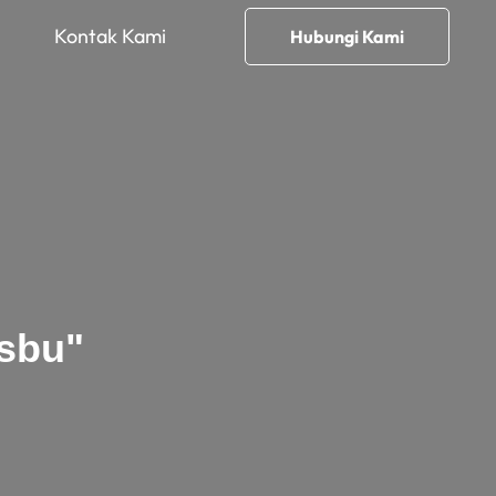
Kontak Kami
Hubungi Kami
 sbu"