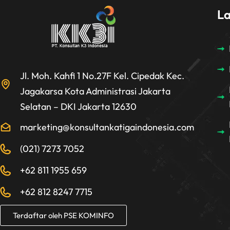
L
Jl. Moh. Kahfi 1 No.27F Kel. Cipedak Kec.
Jagakarsa Kota Administrasi Jakarta
Selatan – DKI Jakarta 12630
marketing@konsultankatigaindonesia.com
(021) 7273 7052
+62 811 1955 659
+62 812 8247 7715
Terdaftar oleh PSE KOMINFO