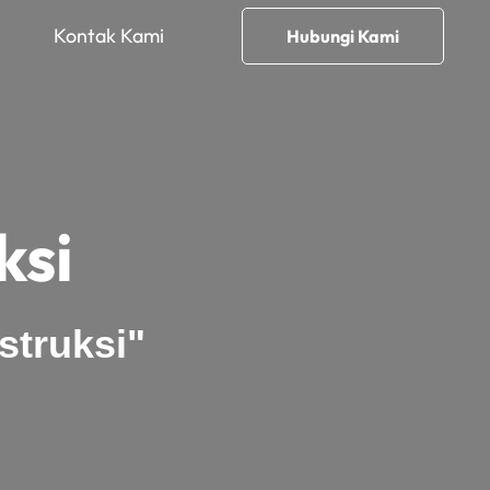
Kontak Kami
Hubungi Kami
ksi
struksi"