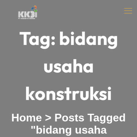
Tag:
bidang
usaha
konstruksi
Home
>
Posts Tagged
"bidang usaha