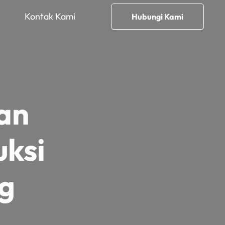
Kontak Kami
Hubungi Kami
an
ksi
g