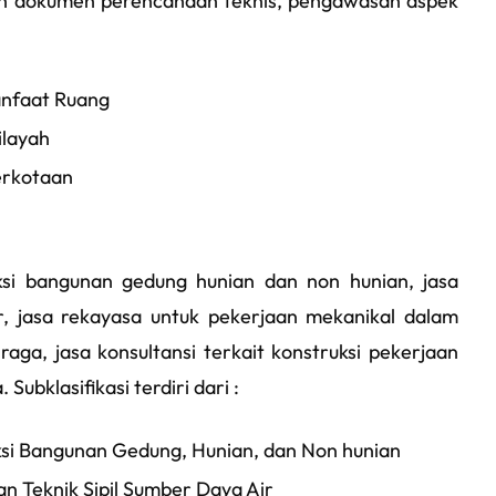
n dokumen perencanaan teknis, pengawasan aspek
anfaat Ruang
ilayah
erkotaan
uksi bangunan gedung hunian dan non hunian, jasa
ir, jasa rekayasa untuk pekerjaan mekanikal dalam
raga, jasa konsultansi terkait konstruksi pekerjaan
​ Subklasifikasi terdiri dari :
ksi Bangunan Gedung, Hunian, dan Non hunian
n Teknik Sipil Sumber Daya Air